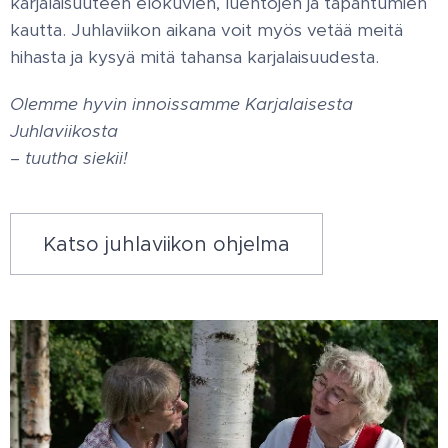
karjalaisuuteen elokuvien, luentojen ja tapahtumien
kautta. Juhlaviikon aikana voit myös vetää meitä
hihasta ja kysyä mitä tahansa karjalaisuudesta.
Olemme hyvin innoissamme Karjalaisesta
Juhlaviikosta
– tuutha siekii!
Katso juhlaviikon ohjelma